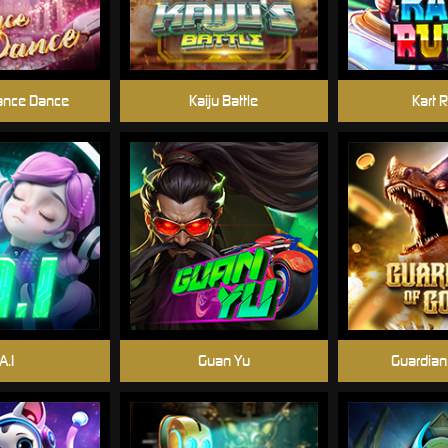
ance Dance
Kaiju Battle
Kart 
A.I
Guan Yu
Guardian 