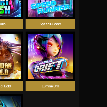
Rush
Speed Runner
of Gold
Lumina Drift