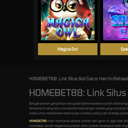
Magica Owl
Spa
HOMEBET88: Link Situs Slot Gacor Hari Ini Rahas
HOMEBET88: Link Situs 
Banyak pemain yang belum menyadari bahwa suasana rumah sebenarnya m
bersantai di ruang tamu memberikan ketenangan mental yang membuat Anda
mesin untuk memberikan respons spin rumahan paling cuan di setiap putar
HOMEBET88
hadir membawa rahasia putaran slot gacor ini agar bisa d
merasakan sendiri bagaimana putaran demi putaran terasa jauh lebih ri