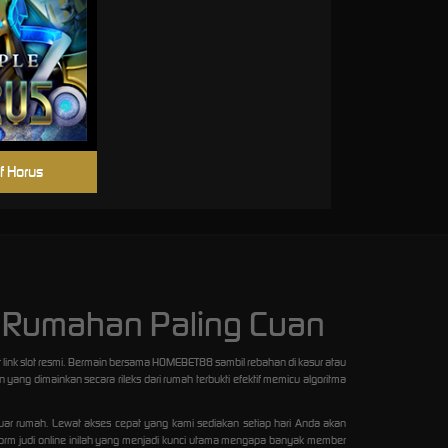
f Horus
in Rumahan Paling Cuan
k slot resmi. Bermain bersama HOMEBET88 sambil rebahan di kasur atau
ng dimainkan secara rileks dari rumah terbukti efektif memicu algoritma
uar rumah. Lewat akses cepat yang kami sediakan setiap hari Anda akan
form judi online inilah yang menjadi kunci utama mengapa banyak member