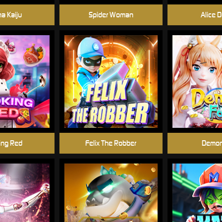
a Kaiju
Spider Woman
Alice 
ing Red
Felix The Robber
Demon