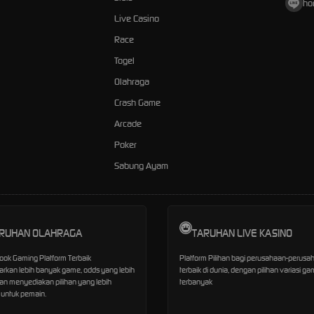
ho
Live Casino
Race
Togel
Olahraga
Crash Game
Arcade
Poker
Sabung Ayam
RUHAN OLAHRAGA
TARUHAN LIVE KASINO
ook Gaming Platform Terbaik
Platform Pilihan bagi perusahaan-perusa
kan lebih banyak game, odds yang lebih
terbaik di dunia, dengan pilihan variasi g
 dan menyediakan pilihan yang lebih
terbanyak
untuk pemain.