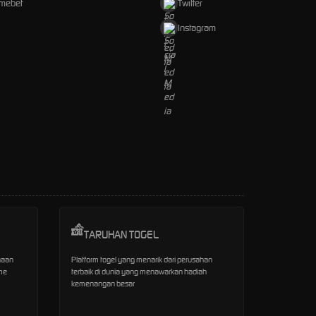
mebet
Twitter
Instagram
TARUHAN TOGEL
haan
Platform togel yang menarik dari perusahan
ame
terbaik di dunia yang menawarkan hadiah
kemenangan besar