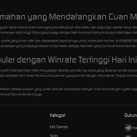
umahan yang Mendatangkan Cuan M
lan besar karena Anda memegang kendali penuh atas waktu dan lingkungan sekitar tanpa ada g
emenangan lebih tinggi. Fokus yang terjaga dengan baik membuat insting Anda jauh lebih tajam da
emua modal yang Anda miliki bisa dialokasikan sepenuhnya untuk melakukan taruhan di HOMEBET
s freespin yang melipatgandakan modal dalam sekejap. Hal inilah yang membuat teknik bermain sa
ler dengan Winrate Tertinggi Hari Ini
rofit melimpah kami telah menyiapkan deretan provider top dunia yang sedang memiliki perf
ikan perkalian bom besar khusus untuk pemain yang bermain dengan ritme santai. Tingkat keme
kkan rahasia putaran yang sudah terbukti memberikan banyak bukti kemenangan nyata bagi
mpat tidur Anda hari ini juga.
Kategori
Dukun
Hot Games
ho
Slots