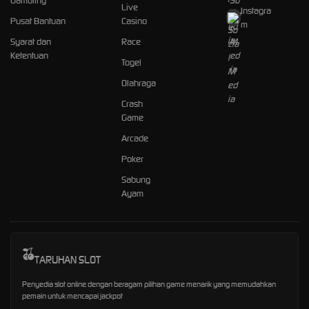
Gambling
Live
Instagra
Pusat Bantuan
Casino
m
Syarat dan
Race
Ketentuan
Togel
Olahraga
Crash
Game
Arcade
Poker
Sabung
Ayam
TARUHAN SLOT
Penyedia slot online dengan beragam pilihan game menarik yang memudahkan
pemain untuk mencapai jackpot