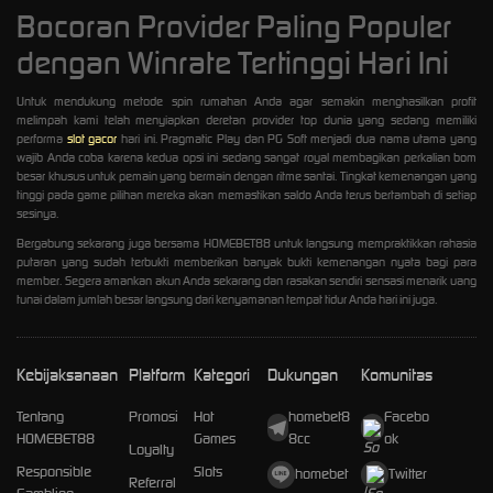
Bocoran Provider Paling Populer
dengan Winrate Tertinggi Hari Ini
Untuk mendukung metode spin rumahan Anda agar semakin menghasilkan profit
melimpah kami telah menyiapkan deretan provider top dunia yang sedang memiliki
performa
slot gacor
hari ini. Pragmatic Play dan PG Soft menjadi dua nama utama yang
wajib Anda coba karena kedua opsi ini sedang sangat royal membagikan perkalian bom
besar khusus untuk pemain yang bermain dengan ritme santai. Tingkat kemenangan yang
tinggi pada game pilihan mereka akan memastikan saldo Anda terus bertambah di setiap
sesinya.
Bergabung sekarang juga bersama HOMEBET88 untuk langsung mempraktikkan rahasia
putaran yang sudah terbukti memberikan banyak bukti kemenangan nyata bagi para
member. Segera amankan akun Anda sekarang dan rasakan sendiri sensasi menarik uang
tunai dalam jumlah besar langsung dari kenyamanan tempat tidur Anda hari ini juga.
Kebijaksanaan
Platform
Kategori
Dukungan
Komunitas
Tentang
Promosi
Hot
homebet8
Facebo
HOMEBET88
Games
8cc
ok
Loyalty
Responsible
Slots
homebet
Twitter
Referral