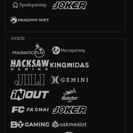
Arcade