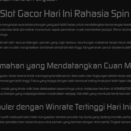
Slot Gacor Hari Ini Rahasia Sp
enyimpan aura keberuntungan yang jauh lebih besar untuk mendatangkan kemenangan lewat lin
 bisa lebih jeli melihat momentum kapan permainan mulai memberikan jackpot. Ritme taruhan ya
annya.
inikmati oleh semua kalangan pemain yang ingin berburu keuntungan maksimal tanpa harus kel
ngan dan mudah menghasilkan kombinasi simbol bernilai tinggi. Kenyamanan penuh bersama plat
umahan yang Mendatangkan Cuan M
lan besar karena Anda memegang kendali penuh atas waktu dan lingkungan sekitar tanpa ada g
emenangan lebih tinggi. Fokus yang terjaga dengan baik membuat insting Anda jauh lebih tajam da
emua modal yang Anda miliki bisa dialokasikan sepenuhnya untuk melakukan taruhan di HOMEBET
s freespin yang melipatgandakan modal dalam sekejap. Hal inilah yang membuat teknik bermain sa
ler dengan Winrate Tertinggi Hari Ini
rofit melimpah kami telah menyiapkan deretan provider top dunia yang sedang memiliki perf
ikan perkalian bom besar khusus untuk pemain yang bermain dengan ritme santai. Tingkat keme