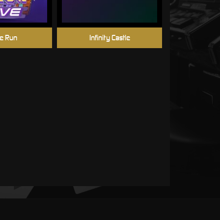
e Run
Infinity Castle