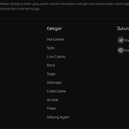
kkan rahasia putaran yang sudah terbukti memberikan banyak bukti kemenangan nyata bagi
mpat tidur Anda hari ini juga.
Kategori
Dukun
Hot Games
ho
Slots
ho
Live Casino
Race
Togel
Olahraga
Crash Game
Arcade
Poker
Sabung Ayam