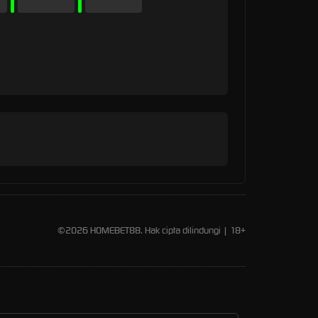
©2026 HOMEBET88. Hak cipta dilindungi | 18+