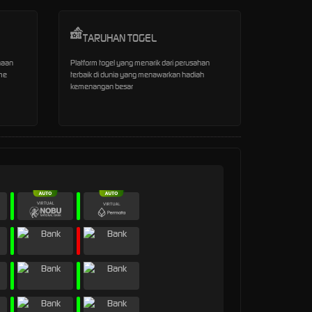
TARUHAN TOGEL
haan
Platform togel yang menarik dari perusahan
ame
terbaik di dunia yang menawarkan hadiah
kemenangan besar