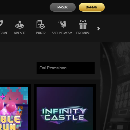
MASUK
DAFTAR
 GAME
ARCADE
POKER
SABUNG AYAM
PROMOSI