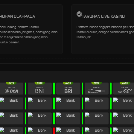
RUHAN OLAHRAGA
TARUHAN LIVE KASINO
ook Gaming Platform Terbaik
Platform Pilihan bagi perusahaan-perusa
kan lebih banyak game, odds yang lebih
terbaik di dunia, dengan pilihan variasi g
 dan menyediakan pilihan yang lebih
terbanyak
untuk pemain.