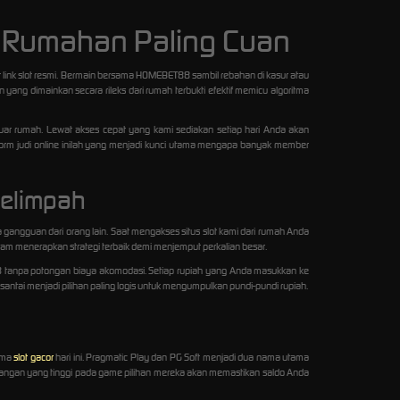
in Rumahan Paling Cuan
k slot resmi. Bermain bersama HOMEBET88 sambil rebahan di kasur atau
ng dimainkan secara rileks dari rumah terbukti efektif memicu algoritma
uar rumah. Lewat akses cepat yang kami sediakan setiap hari Anda akan
form judi online inilah yang menjadi kunci utama mengapa banyak member
elimpah
angguan dari orang lain. Saat mengakses situs slot kami dari rumah Anda
lam menerapkan strategi terbaik demi menjemput perkalian besar.
88 tanpa potongan biaya akomodasi. Setiap rupiah yang Anda masukkan ke
ntai menjadi pilihan paling logis untuk mengumpulkan pundi-pundi rupiah.
orma
slot gacor
hari ini. Pragmatic Play dan PG Soft menjadi dua nama utama
nangan yang tinggi pada game pilihan mereka akan memastikan saldo Anda