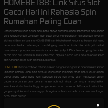
HOMEBET88: Link Situs Slot
Gacor Hari Ini Rahasia Spin
Rumahan Paling Cuan
Banyak pemain yang belum menyadari bahwa suasana rumah sebenarnya menyimpan
aura keberuntungan yang jauh lebih besar untuk mendatangkan kemenangan lewat link
slot resmi. Bermain bersama HOMEBET88 sambil rebahan di kasur atau bersantai di ruang
tamu memberikan ketenangan mental yang membuat Anda bisa lebih jeli melihat
momentum kapan permainan mulai memberikan jackpot. Ritme taruhan yang dimainkan
secara rileks dari rumah terbukti efektif memicu algoritma mesin untuk memberikan respons
spin rumahan paling cuan di setiap putarannya.
HOMEBET88
hadir membawa rahasia putaran slot gacor ini agar bisa dinikmati oleh semua
kalangan pemain yang ingin berburu keuntungan maksimal tanpa harus keluar rumah.
Lewat akses cepat yang kami sediakan setiap hari Anda akan merasakan sendiri
bagaimana putaran demi putaran terasa jauh lebih ringan dan mudah menghasilkan
kombinasi simbol bernilai tinggi. Kenyamanan penuh bersama platform judi online inilah
yang menjadi kunci utama mengapa banyak member kami berhasil menarik keuntungan
besar setiap harinya.
×
Keunggulan Metode Spin