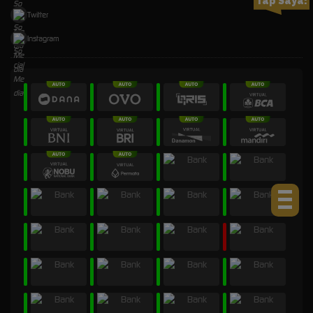
Tap Saya!
Twitter
Instagram