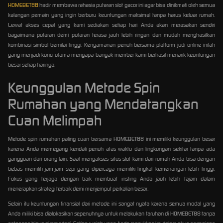
HOMEBET88
hadir membawa rahasia putaran slot gacor ini agar bisa dinikmati oleh semua
kalangan pemain yang ingin berburu keuntungan maksimal tanpa harus keluar rumah.
Lewat akses cepat yang kami sediakan setiap hari Anda akan merasakan sendiri
bagaimana putaran demi putaran terasa jauh lebih ringan dan mudah menghasilkan
kombinasi simbol bernilai tinggi. Kenyamanan penuh bersama platform judi online inilah
yang menjadi kunci utama mengapa banyak member kami berhasil menarik keuntungan
besar setiap harinya.
Keunggulan Metode Spin
Rumahan yang Mendatangkan
Cuan Melimpah
Metode spin rumahan paling cuan bersama HOMEBET88 ini memiliki keunggulan besar
karena Anda memegang kendali penuh atas waktu dan lingkungan sekitar tanpa ada
gangguan dari orang lain. Saat mengakses situs slot kami dari rumah Anda bisa dengan
bebas memilih jam-jam sepi yang dipercaya memiliki tingkat kemenangan lebih tinggi.
Fokus yang terjaga dengan baik membuat insting Anda jauh lebih tajam dalam
menerapkan strategi terbaik demi menjemput perkalian besar.
Selain itu keuntungan finansial dari metode ini sangat nyata karena semua modal yang
Anda miliki bisa dialokasikan sepenuhnya untuk melakukan taruhan di HOMEBET88 tanpa