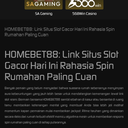
SA Gaming
568Win Casino
HOMEBET88: Link Situs Slot Gacor Hari Ini Rahasia Spin
Rumahan Paling Cuan
HOMEBET88: Link Situs Slot
Gacor Hari Ini Rahasia Spin
Rumahan Paling Cuan
Banyak pemain yang belum menyadari bahwa suasana rumah sebenarnya menyimpan
aura keberuntungan yang jauh lebih besar untuk mendatangkan kemenangan lewat link
slot resmi. Bermain bersama HOMEBET88 sambil rebahan di kasur atau bersantai di ruang
tamu memberikan ketenangan mental yang membuat Anda bisa lebih jeli melihat
momentum kapan permainan mulai memberikan jackpot. Ritme taruhan yang dimainkan
secara rileks dari rumah terbukti efektif memicu algoritma mesin untuk memberikan respons
spin rumahan paling cuan di setiap putarannya.