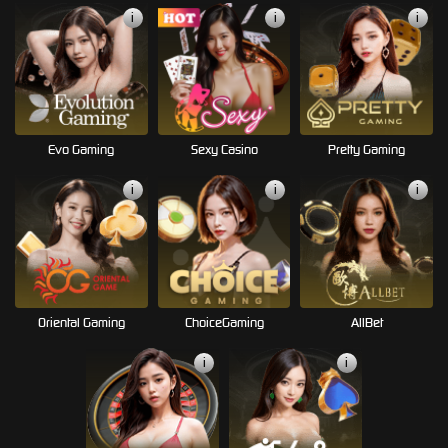
i
i
i
Evo Gaming
Sexy Casino
Pretty Gaming
i
i
i
Oriental Gaming
ChoiceGaming
AllBet
i
i