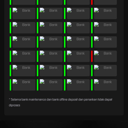
* Selama bank maintenance dan bank offline deposit dan penarikan tidak dapat
diproses