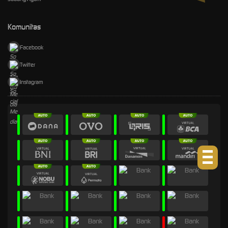
Komunitas
Facebook
Twitter
Instagram