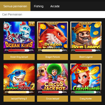
Semua permainan
Fishing
Arcade
RTP
80%
RTP
88%
RTP
82%
Ocean King Jackpot
Dragon Fortune
Boom Legend
RTP
88%
RTP
83%
RTP
91%
Jackpot Fishing 2
Circus Jackpot
Crazy Hunter