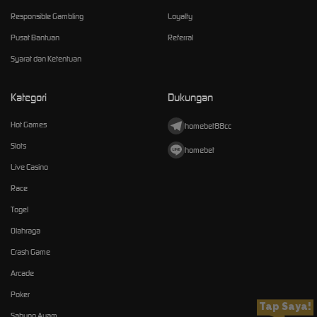
Responsible Gambling
Loyalty
Pusat Bantuan
Referral
Syarat dan Ketentuan
Kategori
Dukungan
Hot Games
homebet88cc
Slots
homebet
Live Casino
Race
Togel
Olahraga
Crash Game
Arcade
Poker
Tap Saya!
Sabung Ayam