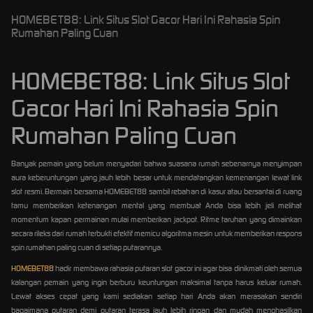
HOMEBET88: Link Situs Slot Gacor Hari Ini Rahasia Spin
Rumahan Paling Cuan
HOMEBET88: Link Situs Slot
Gacor Hari Ini Rahasia Spin
Rumahan Paling Cuan
Banyak pemain yang belum menyadari bahwa suasana rumah sebenarnya menyimpan
aura keberuntungan yang jauh lebih besar untuk mendatangkan kemenangan lewat link
slot resmi. Bermain bersama HOMEBET88 sambil rebahan di kasur atau bersantai di ruang
tamu memberikan ketenangan mental yang membuat Anda bisa lebih jeli melihat
momentum kapan permainan mulai memberikan jackpot. Ritme taruhan yang dimainkan
secara rileks dari rumah terbukti efektif memicu algoritma mesin untuk memberikan respons
spin rumahan paling cuan di setiap putarannya.
HOMEBET88
hadir membawa rahasia putaran slot gacor ini agar bisa dinikmati oleh semua
kalangan pemain yang ingin berburu keuntungan maksimal tanpa harus keluar rumah.
Lewat akses cepat yang kami sediakan setiap hari Anda akan merasakan sendiri
bagaimana putaran demi putaran terasa jauh lebih ringan dan mudah menghasilkan