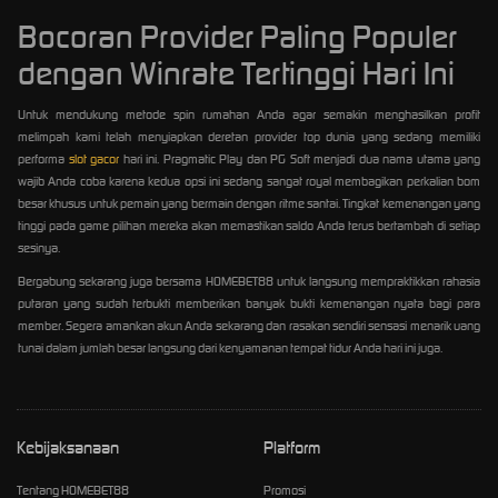
Bocoran Provider Paling Populer
dengan Winrate Tertinggi Hari Ini
Untuk mendukung metode spin rumahan Anda agar semakin menghasilkan profit
melimpah kami telah menyiapkan deretan provider top dunia yang sedang memiliki
performa
slot gacor
hari ini. Pragmatic Play dan PG Soft menjadi dua nama utama yang
wajib Anda coba karena kedua opsi ini sedang sangat royal membagikan perkalian bom
besar khusus untuk pemain yang bermain dengan ritme santai. Tingkat kemenangan yang
tinggi pada game pilihan mereka akan memastikan saldo Anda terus bertambah di setiap
sesinya.
Bergabung sekarang juga bersama HOMEBET88 untuk langsung mempraktikkan rahasia
putaran yang sudah terbukti memberikan banyak bukti kemenangan nyata bagi para
member. Segera amankan akun Anda sekarang dan rasakan sendiri sensasi menarik uang
tunai dalam jumlah besar langsung dari kenyamanan tempat tidur Anda hari ini juga.
Kebijaksanaan
Platform
Tentang HOMEBET88
Promosi