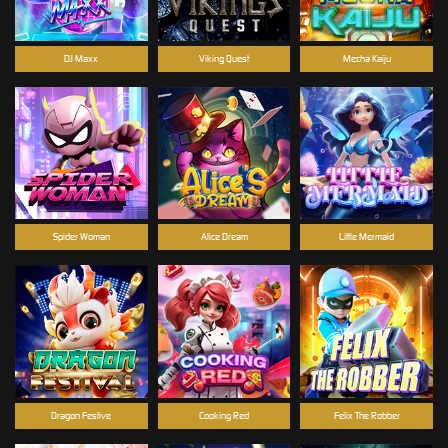
DJ Maxx
Viking Quest
Mecha Kaiju
Spider Woman
Alice Dream
Little Mermaid
Dragon Festive
Cooking Red
Felix The Robber