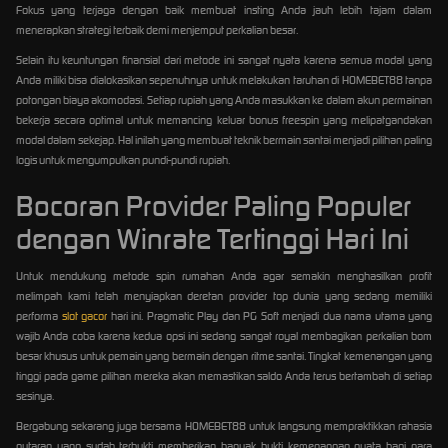
Fokus yang terjaga dengan baik membuat insting Anda jauh lebih tajam dalam
menerapkan strategi terbaik demi menjemput perkalian besar.
Selain itu keuntungan finansial dari metode ini sangat nyata karena semua modal yang
Anda miliki bisa dialokasikan sepenuhnya untuk melakukan taruhan di HOMEBET88 tanpa
potongan biaya akomodasi. Setiap rupiah yang Anda masukkan ke dalam akun permainan
bekerja secara optimal untuk memancing keluar bonus freespin yang melipatgandakan
modal dalam sekejap. Hal inilah yang membuat teknik bermain santai menjadi pilihan paling
logis untuk mengumpulkan pundi-pundi rupiah.
Bocoran Provider Paling Populer
dengan Winrate Tertinggi Hari Ini
Untuk mendukung metode spin rumahan Anda agar semakin menghasilkan profit
melimpah kami telah menyiapkan deretan provider top dunia yang sedang memiliki
performa
slot gacor
hari ini. Pragmatic Play dan PG Soft menjadi dua nama utama yang
wajib Anda coba karena kedua opsi ini sedang sangat royal membagikan perkalian bom
besar khusus untuk pemain yang bermain dengan ritme santai. Tingkat kemenangan yang
tinggi pada game pilihan mereka akan memastikan saldo Anda terus bertambah di setiap
sesinya.
Bergabung sekarang juga bersama HOMEBET88 untuk langsung mempraktikkan rahasia
putaran yang sudah terbukti memberikan banyak bukti kemenangan nyata bagi para