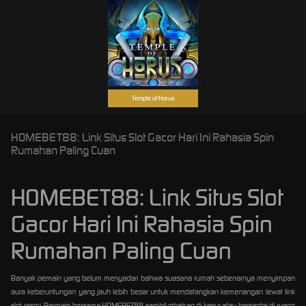
Temple of Horus
HOMEBET88: Link Situs Slot Gacor Hari Ini Rahasia Spin
Rumahan Paling Cuan
HOMEBET88: Link Situs Slot
Gacor Hari Ini Rahasia Spin
Rumahan Paling Cuan
Banyak pemain yang belum menyadari bahwa suasana rumah sebenarnya menyimpan
aura keberuntungan yang jauh lebih besar untuk mendatangkan kemenangan lewat link
slot resmi. Bermain bersama HOMEBET88 sambil rebahan di kasur atau bersantai di ruang