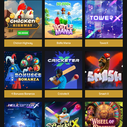
Chicken Highway
Bottle Mania
TowerX
4 Bonuses Bonanza
CricketerX
Smash X