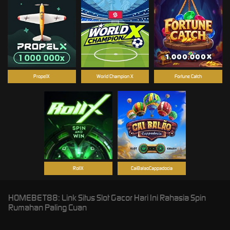
PropelX
World Champion X
Fortune Catch
RollX
CaiBalaoCappadocia
HOMEBET88: Link Situs Slot Gacor Hari Ini Rahasia Spin
Rumahan Paling Cuan