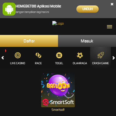
×
HOMEBET88 Aplikasi Mobile
UNDUH
Jangan tampilkan lagi hari ini
Daftar
Masuk
S
LIVE CASINO
RACE
TOGEL
OLAHRAGA
CRASH GAME
Smartsoft