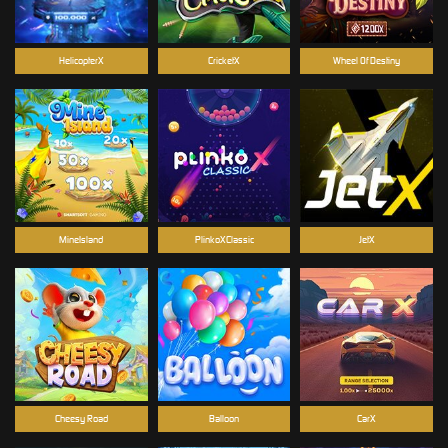
HelicopterX
CricketX
Wheel Of Destiny
MineIsland
PlinkoXClassic
JetX
Cheesy Road
Balloon
CarX