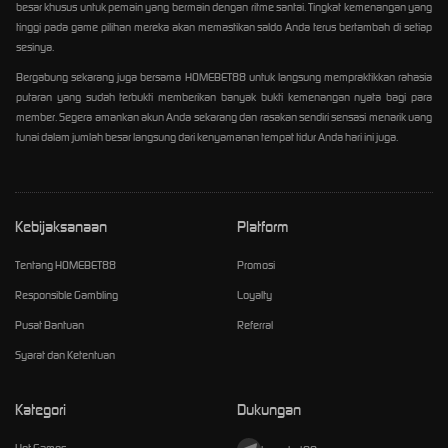
besar khusus untuk pemain yang bermain dengan ritme santai. Tingkat kemenangan yang
tinggi pada game pilihan mereka akan memastikan saldo Anda terus bertambah di setiap
sesinya.
Bergabung sekarang juga bersama HOMEBET88 untuk langsung mempraktikkan rahasia
putaran yang sudah terbukti memberikan banyak bukti kemenangan nyata bagi para
member. Segera amankan akun Anda sekarang dan rasakan sendiri sensasi menarik uang
tunai dalam jumlah besar langsung dari kenyamanan tempat tidur Anda hari ini juga.
Kebijaksanaan
Platform
Tentang HOMEBET88
Promosi
Responsible Gambling
Loyalty
Pusat Bantuan
Referral
Syarat dan Ketentuan
Kategori
Dukungan
Hot Games