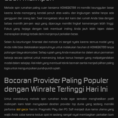
Metode spin rumahan paling cuan bersama HOMEBET88 ini memiliki keunggulan besar
karena Anda memegang kendali penuh atas waktu dan lingkungan sekitar tanpa ada
gangguan dari orang lain. Saat mengakses situs slot kami dari rumah Anda bisa dengan
bebas memilih jam-jam sepi yang dipercaya memiliki tingkat kemenangan lebih tinggi.
Fokus yang terjaga dengan baik membuat insting Anda jauh lebih tajam dalam
menerapkan strategi terbaik demi menjemput perkalian besar.
Selain itu keuntungan finansial dari metode ini sangat nyata karena semua modal yang
Anda miliki bisa dialokasikan sepenuhnya untuk melakukan taruhan di HOMEBET88 tanpa
potongan biaya akomodasi. Setiap rupiah yang Anda masukkan ke dalam akun permainan
bekerja secara optimal untuk memancing keluar bonus freespin yang melipatgandakan
modal dalam sekejap. Hal inilah yang membuat teknik bermain santai menjadi pilihan paling
logis untuk mengumpulkan pundi-pundi rupiah.
Bocoran Provider Paling Populer
dengan Winrate Tertinggi Hari Ini
Untuk mendukung metode spin rumahan Anda agar semakin menghasilkan profit
melimpah kami telah menyiapkan deretan provider top dunia yang sedang memiliki
performa
slot gacor
hari ini. Pragmatic Play dan PG Soft menjadi dua nama utama yang
wajib Anda coba karena kedua opsi ini sedang sangat royal membagikan perkalian bom