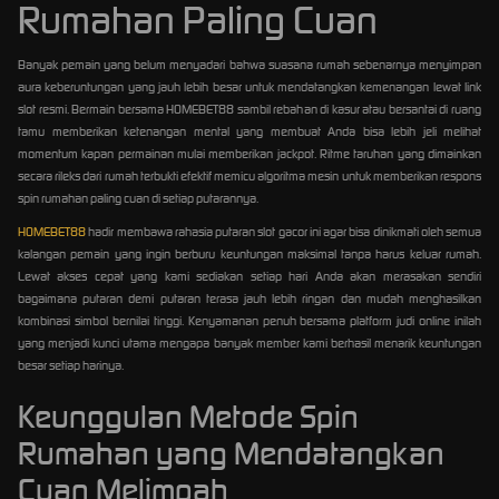
Rumahan Paling Cuan
Banyak pemain yang belum menyadari bahwa suasana rumah sebenarnya menyimpan
aura keberuntungan yang jauh lebih besar untuk mendatangkan kemenangan lewat link
slot resmi. Bermain bersama HOMEBET88 sambil rebahan di kasur atau bersantai di ruang
tamu memberikan ketenangan mental yang membuat Anda bisa lebih jeli melihat
momentum kapan permainan mulai memberikan jackpot. Ritme taruhan yang dimainkan
secara rileks dari rumah terbukti efektif memicu algoritma mesin untuk memberikan respons
spin rumahan paling cuan di setiap putarannya.
HOMEBET88
hadir membawa rahasia putaran slot gacor ini agar bisa dinikmati oleh semua
kalangan pemain yang ingin berburu keuntungan maksimal tanpa harus keluar rumah.
Lewat akses cepat yang kami sediakan setiap hari Anda akan merasakan sendiri
bagaimana putaran demi putaran terasa jauh lebih ringan dan mudah menghasilkan
kombinasi simbol bernilai tinggi. Kenyamanan penuh bersama platform judi online inilah
yang menjadi kunci utama mengapa banyak member kami berhasil menarik keuntungan
besar setiap harinya.
Keunggulan Metode Spin
Rumahan yang Mendatangkan
Cuan Melimpah