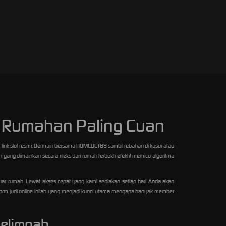
in Rumahan Paling Cuan
k slot resmi. Bermain bersama HOMEBET88 sambil rebahan di kasur atau
ng dimainkan secara rileks dari rumah terbukti efektif memicu algoritma
uar rumah. Lewat akses cepat yang kami sediakan setiap hari Anda akan
form judi online inilah yang menjadi kunci utama mengapa banyak member
elimpah