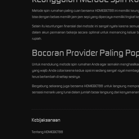
Metode spin rumahan paling cuan bersama HOMEBET88 ini memiliki keunggu
bisa dengan bebas memilih jam-jam sepi yang dipercaya memiliki tingkat k
Selain itu keuntungan finansial dari metode ini sangat nyata karena s
dalam akun permainan bekerja secara optimal untuk memancing keluar bo
rupiah.
Bocoran Provider Paling Popu
Untuk mendukung metode spin rumahan Anda agar semakin menghasilkan p
yang wajib Anda coba karena kedua opsi ini sedang sangat royal membag
terus bertambah di setiap sesinya.
Bergabung sekarang juga bersama HOMEBET88 untuk langsung memprakti
sensasi menarik uang tunai dalam jumlah besar langsung dari kenyamanan te
Kebijaksanaan
Tentang HOMEBET88