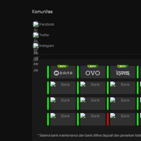
Komunitas
Facebook
Twitter
Instagram
* Selama bank maintenance dan bank offline deposit dan penarikan tida