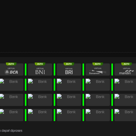
k dapat diproses